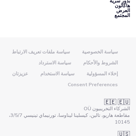
بذور سرية
هاكاثون
العرض
المجتمع
سياسة الخصوصية
سياسة ملفات تعريف الارتباط
الشروط والأحكام
سياسة الاسترداد
إخلاء المسؤولية
سياسة الاستخدام
عزيزتان
Consent Preferences
🇪🇪 🇪🇺
الشركاء التخريبيون OÜ
مقاطعة هاريو، تالين، كيسلينا ليناوسا، تورنيماي تينيسي 3/5/7،
10145
🇺🇸