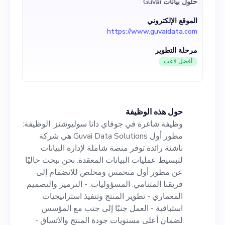
حلول بيانات Guvai
فريقنا المتنامي. المسؤوليات: -
الموقع الإلكتروني
الترميز والتصميم المعماري -
https://www.guvaidata.com
تطوير المنتج وتنفيذ استراتيجيات
مرحلة التطوير
استباقية - العمل جنبًا إلى جنب مع
أفضل لاعب
المؤسس لضمان أعلى مستويات
جودة المنتج والاتساق - التعاون
حول هذه الوظيفة
مع فرق مختلفة، بما في ذلك
وظيفة شاغرة في جوفاي داتا سوليوشنز: الوظيفة:
التسويق والمبيعات والعمليات
مطور أول Guvai Data Solutions هي شركة
ناشئة رائدة توفر منصة شاملة لإدارة البيانات
المتطلبات: - خبرة قوية في
لتبسيط عمليات البيانات المعقدة. نحن نبحث حاليًا
الترميز والتصميم المعماري
عن مطور أول متحمس ومخلص للانضمام إلى
فريقنا المتنامي. المسؤوليات: - الترميز والتصميم
وتطوير المنتجات - قدرة مثبتة في
المعماري - تطوير المنتج وتنفيذ استراتيجيات
التنفيذ الاستراتيجي ونهج مبتكر
استباقية - العمل جنبًا إلى جنب مع المؤسس
لضمان أعلى مستويات جودة المنتج والاتساق -