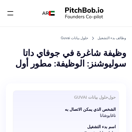
AR
وظائف بدء التشغيل
حلول بيانات Guvai
وظيفة شاغرة في جوفاي داتا
سوليوشنز: الوظيفة: مطور أول
Guvai Data Solutions هي
شركة ناشئة رائدة توفر منصة
شاملة لإدارة البيانات لتبسيط
حول
حلول بيانات GUVAI
عمليات البيانات المعقدة. نحن
الشخص الذي يمكن الاتصال به
نبحث حاليًا عن مطور أول
ناغابوشانا
متحمس ومخلص للانضمام إلى
اسم بدء التشغيل