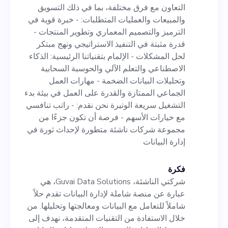
لحل المشكلات - الإلمام بتقنياتنا
التعاون مع فرق مختلفة، بما في ذلك التسويق
الرئيسية: الذكاء الاصطناعي
والمبيعات والعمليات المتطلبات: - خبرة قوية في
الترميز والتصميم المعماري وتطوير المنتجات -
والتعلم الآلي والحوسبة السحابية
قدرة مثبتة في التنفيذ الاستراتيجي ونهج مبتكر
وتحليلات البيانات الضخمة -
لحل المشكلات - الإلمام بتقنياتنا الرئيسية: الذكاء
الاصطناعي والتعلم الآلي والحوسبة السحابية
مهارات العمل الجماعي الممتازة
وتحليلات البيانات الضخمة - مهارات العمل
والقدرة على العمل في بيئة بدء
الجماعي الممتازة والقدرة على العمل في بيئة بدء
التشغيل سريعة الوتيرة نحن نقدم: - راتب تنافسي
التشغيل سريعة الوتيرة نحن
مع خيارات الأسهم - فرصة أن تكون جزءًا من
نقدم: - راتب تنافسي مع خيارات
مجموعة شركات ناشئة متطورة لإحداث ثورة في
إدارة البيانات
الأسهم - فرصة أن تكون جزءًا من
مجموعة شركات ناشئة متطورة
فكرة
لإحداث ثورة في إدارة البيانات
شركتي الناشئة، Guvai Data Solutions، هي
عبارة عن منصة شاملة لإدارة البيانات تقدم حلاً
شاملاً للتعامل مع البيانات ومعالجتها وتحليلها. من
خلال الاستفادة من التقنيات المتقدمة، نهدف إلى