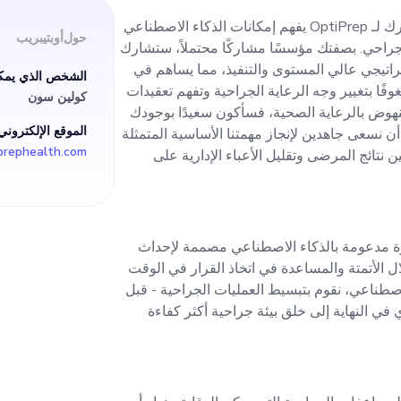
 المنتج وتوسيعه. إذا ك
أنا أبحث بنشاط عن مؤسس مشارك لـ OptiPrep يفهم إمكانات الذكاء الاصطناعي
حول
أوبتيبريب
راحي. بصفتك مؤسسًا مشاركًا محتملاً، ستشارك
ية وتفهم تعقيدات تسخير
تيجي عالي المستوى والتنفيذ، مما يساهم في
الشخص الذي يمكن
وفًا بتغيير وجه الرعاية الجراحية وتفهم تعقيدات
كولين سون
بالرعاية الصحية، فسأك
نهوض بالرعاية الصحية، فسأكون سعيدًا بوجودك
الموقع الإلكتروني
 أن نسعى جاهدين لإنجاز مهمتنا الأساسية المتمثلة
 نتائج المرضى وتقليل الأعباء الإدارية على
ه الرحلة. معًا، يمكنن
سية المتمثلة في تعزيز 
مبتكرة مدعومة بالذكاء الاصطناعي مصممة لإحداث
ى وتقليل الأعباء الإدا
 الأتمتة والمساعدة في اتخاذ القرار في الوقت
لاصطناعي، نقوم بتبسيط العمليات الجراحية - قبل
ي في النهاية إلى خلق بيئة جراحية أكثر كفاءة
كز الجراحية.