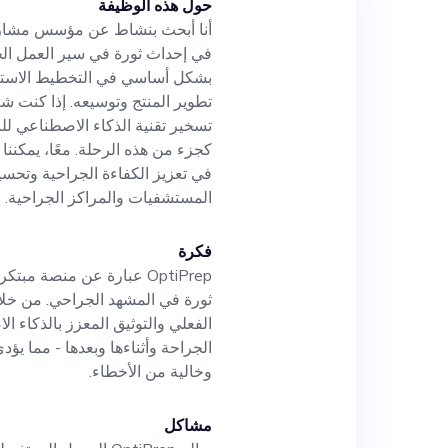
حول هذه الوظيفة
مما يساهم في تطوير
في إحداث ثورة في سير العمل الج
وجه الرعاية الجراح
بشكل أساسي في التخطيط الاسترا
تطوير المنتج وتوسيعه. إذا كنت شغ
الاصطناعي للنهوض 
تسخير تقنية الذكاء الاصطناعي لل
كجزء من هذه الرحلة. معًا، يمكننا
في تعزيز الكفاءة الجراحية وتحسين
بوجودك كجزء من هذ
المستشفيات والمراكز الجراحية.
لإنجاز مهمتنا الأسا
فكرة
OptiPrep عبارة عن منصة 
وتحسين نتائج المرض
ثورة في المشهد الجراحي. من خلال
الفعلي والتوثيق المعزز بالذكاء ا
الجراحة وأثناءها وبعدها - مما يؤد
المستشفيات والمرا
وخالية من الأخطاء.
مشاكل