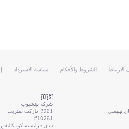
الارتباط
الشروط والأحكام
سياسة الاسترداد
إ
🇺🇸
شركة بيتشبوب
ماي تينيسي
2261 ماركت ستريت
#10281
سان فرانسيسكو، كاليفورنيا 14