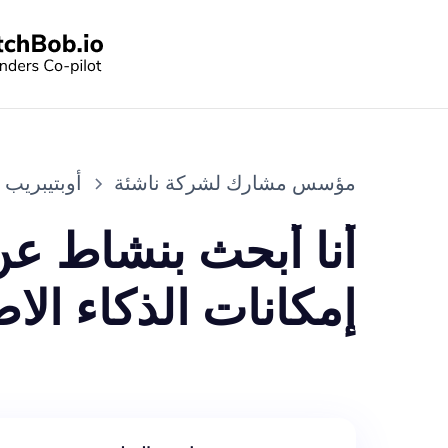
مؤسس مشارك لشركة ناشئة
أوبتيبريب
إمكانات الذكاء ال
الجراحي. بصفتك م
أساسي في التخطيط 