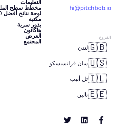
التعليمات
hi@pitchbob.io
مخطط سطح الملعب 
لوحة نتائج أفضل 100 شركة ناشئة
مكتبة
بذور سرية
هاكاثون
العرض
الفروع
المجتمع
🇬🇧
لندن
🇺🇸
سان فرانسيسكو
🇮🇱
تل أبيب
🇪🇪
تالين