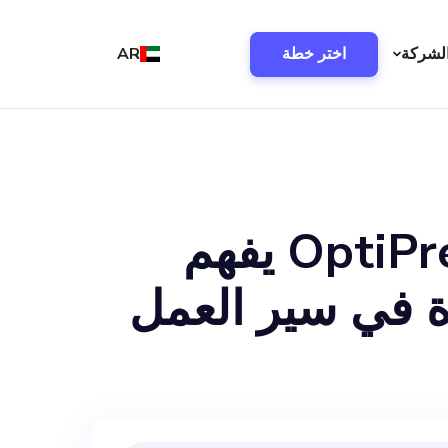
لشركة
اختر خطة
AR
أنا أبحث بنشاط عن مؤسس مشارك لـ OptiPrep يفهم
ة في سير العمل
ً، ستشارك بشكل
ستوى والتنفيذ،