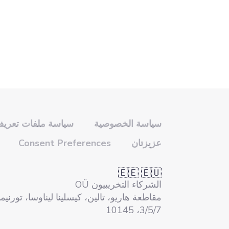
سياسة الخصوصية
سياسة ملفات تعريف 
عزيزتان
Consent Preferences
🇪🇪 🇪🇺
الشركاء التخريبيون OÜ
مقاطعة هاريو، تالين، كيسلينا ليناوسا، تورني
3/5/7، 10145