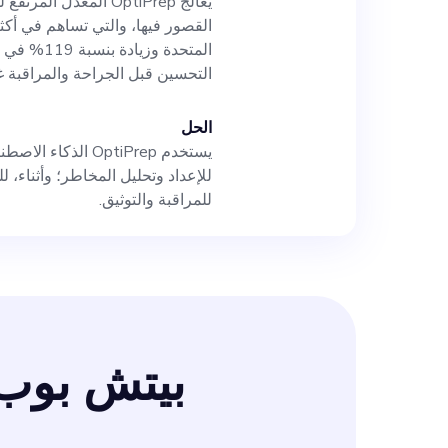
يعالج OptiPrep المعد
المتحدة وز
التحسين قبل الجراحة والمراقبة غي
الحل
يستخدم OptiPrep ا
للإعداد وتحليل المخاطر؛ وأثناء، 
للمراقبة والتوثيق.
بيتش بوب