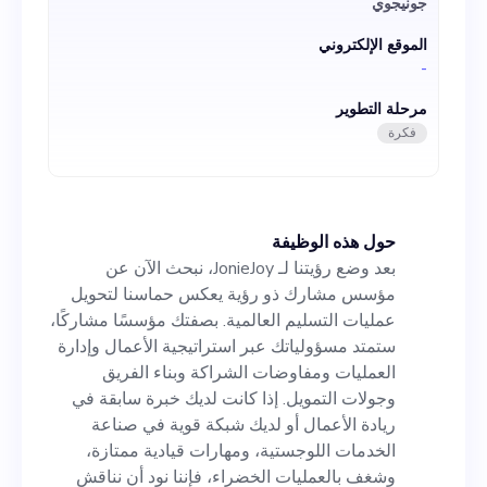
جونيجوي
كانت لديك خبرة سابقة في ريادة
الموقع الإلكتروني
الأعمال أو لديك شبكة قوية في
-
صناعة الخدمات اللوجستية،
مرحلة التطوير
ومهارات قيادية ممتازة، وشغف
فكرة
بالعمليات الخضراء، فإننا نود أن
نناقش المزيد. ستنضم إلينا في
حول هذه الوظيفة
مرحلة التفكير المثيرة، مع دور
بعد وضع رؤيتنا لـ JonieJoy، نبحث الآن عن
رئيسي في تشكيل مسار الشركة
مؤسس مشارك ذو رؤية يعكس حماسنا لتحويل
عمليات التسليم العالمية. بصفتك مؤسسًا مشاركًا،
الناشئة ومشاركة نجاحها بمجرد
ستمتد مسؤولياتك عبر استراتيجية الأعمال وإدارة
تسريع النمو. نحن نؤمن بالإمكانات
العمليات ومفاوضات الشراكة وبناء الفريق
وجولات التمويل. إذا كانت لديك خبرة سابقة في
التي تحملها فكرتنا ونتوق إلى
ريادة الأعمال أو لديك شبكة قوية في صناعة
دعوة شخص يتحمل رحلة ريادة
الخدمات اللوجستية، ومهارات قيادية ممتازة،
وشغف بالعمليات الخضراء، فإننا نود أن نناقش