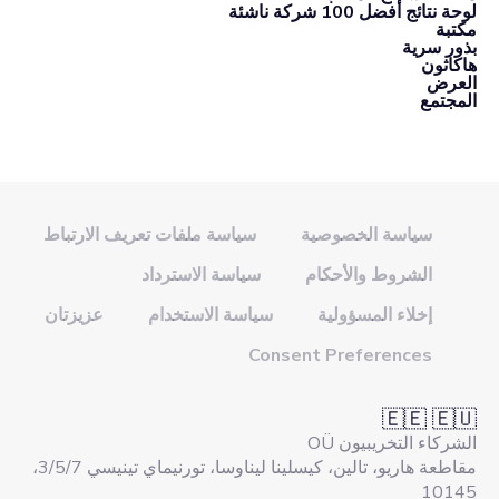
لوحة نتائج أفضل 100 شركة ناشئة
مكتبة
بذور سرية
هاكاثون
العرض
المجتمع
سياسة الخصوصية
سياسة ملفات تعريف الارتباط
الشروط والأحكام
سياسة الاسترداد
إخلاء المسؤولية
سياسة الاستخدام
عزيزتان
Consent Preferences
🇪🇪 🇪🇺
الشركاء التخريبيون OÜ
مقاطعة هاريو، تالين، كيسلينا ليناوسا، تورنيماي تينيسي 3/5/7،
10145