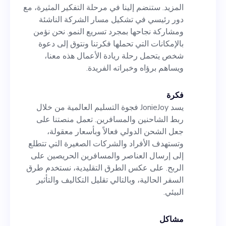
الأعمال هذه معنا، ويساهم برؤاه
المزيد. ستنضم إلينا في مرحلة التفكير المثيرة، مع
وخبراته الفريدة.
دور رئيسي في تشكيل مسار الشركة الناشئة
ومشاركة نجاحها بمجرد تسريع النمو. نحن نؤمن
بالإمكانات التي تحملها فكرتنا ونتوق إلى دعوة
شخص يتحمل رحلة ريادة الأعمال هذه معنا،
ويساهم برؤاه وخبراته الفريدة.
فكرة
يسد JonieJoy فجوة التسليم العالمية من خلال
ربط الشاحنين والمسافرين. تعمل منصتنا على
جعل الشحن الدولي فعالاً وبأسعار معقولة،
وتستهدف الأفراد والشركات الصغيرة التي تتطلع
إلى إرسال العناصر والمسافرين الحريصين على
الربح. على عكس الطرق التقليدية، نستخدم طرق
السفر الحالية، وبالتالي تقليل التكاليف والتأثير
البيئي.
مشاكل