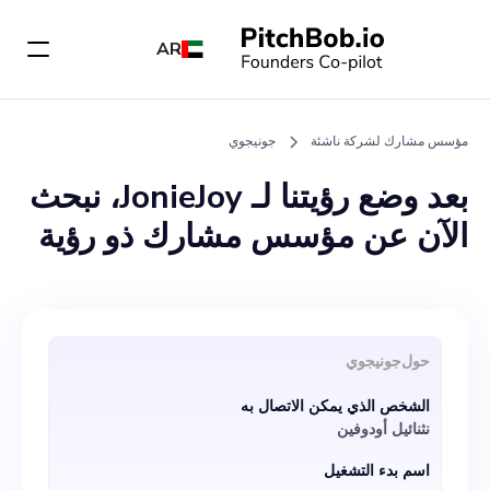
AR
مؤسس مشارك لشركة ناشئة
جونيجوي
بعد وضع رؤيتنا لـ JonieJoy، نبحث
الآن عن مؤسس مشارك ذو رؤية
يعكس حماسنا لتحويل عمليات
التسليم العالمية. بصفتك مؤسسًا
مشاركًا، ستمتد مسؤولياتك عبر
حول
جونيجوي
استراتيجية الأعمال وإدارة
الشخص الذي يمكن الاتصال به
العمليات ومفاوضات الشراكة
نثنائيل أودوفين
وبناء الفريق وجولات التمويل. إذا
اسم بدء التشغيل