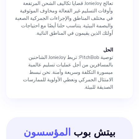
تعالج JonieJoy قضايا تكاليف الشحن المرتفعة
وأوقات التسليم غير الفعالة ومخاوف الموثوقية
في مختلف المناطق والإجراءات الجمركية الصعبة
والبصمة البيئية. يتناسب حلنا أيضًا مع احتياجات
أولئك الذين يقيمون في المناطق النائية.
الحل
توصية PitchBob: تربط JonieJoy الشاحنين
بالمسافرين من أجل عمليات تسليم عالمية
ميسورة التكلفة وسريعة وآمنة. نحن نبسط
الامتثال الجمركي ونعطي الأولوية للممارسات
الصديقة للبيئة.
بيتش بوب
المؤسسون