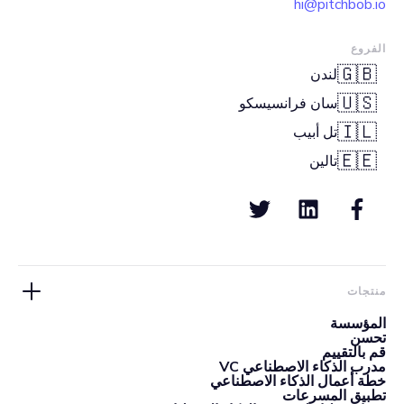
hi@pitchbob.io
الفروع
🇬🇧
لندن
🇺🇸
سان فرانسيسكو
🇮🇱
تل أبيب
🇪🇪
تالين
منتجات
المؤسسة
تحسن
قم بالتقييم
مدرب الذكاء الاصطناعي VC
خطة أعمال الذكاء الاصطناعي
تطبيق المسرعات