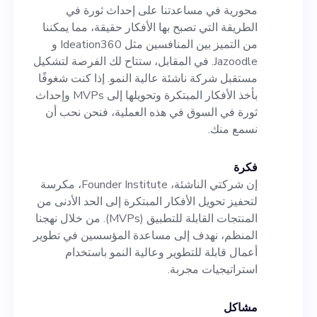
لتشكيل مستقبل شركة ناشئة
محورية في مساعدتنا على إحداث ثورة في
عالية النمو. إذا كنت شغوفًا بأخذ
الطريقة التي تصبح بها الأفكار حقيقة، مما يمكننا
من التميز بين المنافسين مثل Ideation360 و
الأفكار المبتكرة وتحويلها إلى
Jazoodle. في المقابل، ستتاح لك الفرصة لتشكيل
MVPs وإحداث ثورة في السوق
مستقبل شركة ناشئة عالية النمو. إذا كنت شغوفًا
بأخذ الأفكار المبتكرة وتحويلها إلى MVPs وإحداث
في هذه العملية، فنحن نحب أن
ثورة في السوق في هذه العملية، فنحن نحب أن
نسمع منك.
نسمع منك.
فكرة
إن شركتي الناشئة، Founder Institute، مكرسة
لتحفيز تحويل الأفكار المبتكرة إلى الحد الأدنى من
المنتجات القابلة للتطبيق (MVPs). من خلال نهجنا
المنظم، نهدف إلى مساعدة المؤسسين في تطوير
أعمال قابلة للتطوير وعالية النمو باستخدام
استراتيجيات مجربة.
مشاكل