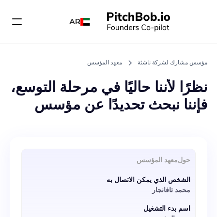
AR
مؤسس مشارك لشركة ناشئة
معهد المؤسس
نظرًا لأننا حاليًا في مرحلة التوسع،
فإننا نبحث تحديدًا عن مؤسس
مشارك يتمتع بموهبة التحقق من
صحة الفكرة وخلفية قوية في
دخول السوق سريع الخطى
حول
معهد المؤسس
وقابلية التوسع. بصفتك مؤسسًا
الشخص الذي يمكن الاتصال به
مشاركًا، ستعمل عن كثب معي،
محمد تافانجار
الرئيس التنفيذي، لإنشاء اتجاه
اسم بدء التشغيل