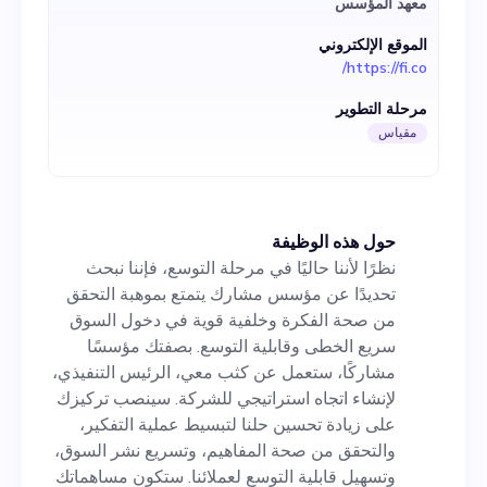
معهد المؤسس
استراتيجي للشركة. سينصب
الموقع الإلكتروني
تركيزك على زيادة تحسين حلنا
https://fi.co/
لتبسيط عملية التفكير، والتحقق
مرحلة التطوير
من صحة المفاهيم، وتسريع نشر
مقياس
السوق، وتسهيل قابلية التوسع
لعملائنا. ستكون مساهماتك
حول هذه الوظيفة
محورية في مساعدتنا على إحداث
نظرًا لأننا حاليًا في مرحلة التوسع، فإننا نبحث
ثورة في الطريقة التي تصبح بها
تحديدًا عن مؤسس مشارك يتمتع بموهبة التحقق
من صحة الفكرة وخلفية قوية في دخول السوق
الأفكار حقيقة، مما يمكننا من
سريع الخطى وقابلية التوسع. بصفتك مؤسسًا
التميز بين المنافسين مثل
مشاركًا، ستعمل عن كثب معي، الرئيس التنفيذي،
لإنشاء اتجاه استراتيجي للشركة. سينصب تركيزك
Ideation360 و Jazoodle. في
على زيادة تحسين حلنا لتبسيط عملية التفكير،
المقابل، ستتاح لك الفرصة
والتحقق من صحة المفاهيم، وتسريع نشر السوق،
وتسهيل قابلية التوسع لعملائنا. ستكون مساهماتك