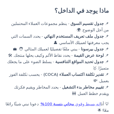
ماذا يوجد في الداخل؟
📌
جدول تقسيم السوق
- ينظم مجموعات العملاء المحتملين
من أجل الوضوح. 🌍
📌
جدول ملف تعريف المستخدم النهائي
- يحدد السمات التي
يجب معرفتها لعميلك الأساسي. 👤
📌
جدول بيرسونا
- يبني ملفًا تفصيليًا لعميلك المثالي. 🧑 ‍ 💼
📌
لوحة عرض القيمة
- يحدد نقاط الألم وكيف يحلها منتجك. 🛠️
📌
جدول تحديد المواقع التنافسية
- يسلط الضوء على ما يجعلك
متميزًا. 🥇
📌
تقدير تكلفة اكتساب العملاء (COCA)
- يحسب تكلفة الفوز
بعميل. 💸
📌
تقييم مخاطر بدء التشغيل
- يحدد المخاطر ويقيم فكرتك
ويقدم خطط العمل. 🚧
💡 أنا
إنه بسيط وقوي
مجاني بنسبة 100%
. دعونا نبني شيئًا رائعًا
معًا! 🌟