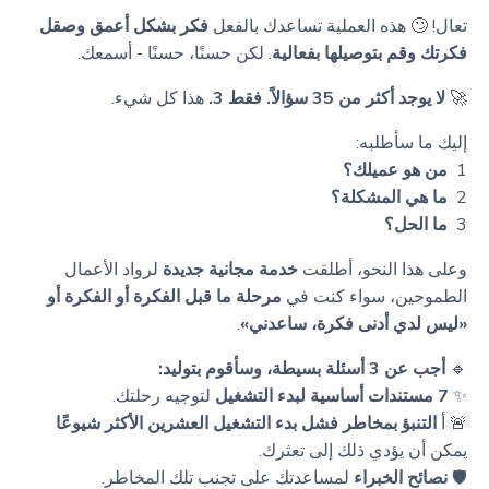
تعال! 🙄 هذه العملية تساعدك بالفعل
فكر بشكل أعمق وصقل
فكرتك وقم بتوصيلها بفعالية
. لكن حسنًا، حسنًا - أسمعك.
🚀
لا يوجد أكثر من 35 سؤالاً. فقط 3.
هذا كل شيء.
إليك ما سأطلبه:
1 ️
من هو عميلك؟
2 ️
ما هي المشكلة؟
3 ️
ما الحل؟
وعلى هذا النحو، أطلقت
خدمة مجانية جديدة
لرواد الأعمال
الطموحين، سواء كنت في
مرحلة ما قبل الفكرة أو الفكرة أو
«ليس لدي أدنى فكرة، ساعدني»
.
🔹
أجب عن 3 أسئلة بسيطة، وسأقوم بتوليد:
✨
7 مستندات أساسية لبدء التشغيل
لتوجيه رحلتك.
🚨 أ
التنبؤ بمخاطر فشل بدء التشغيل العشرين الأكثر شيوعًا
يمكن أن يؤدي ذلك إلى تعثرك.
🛡️
نصائح الخبراء
لمساعدتك على تجنب تلك المخاطر.