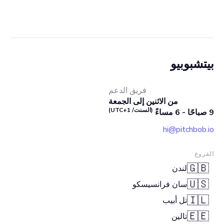
بيتشبوبيو
فريق الدعم
من الاثنين إلى الجمعة
(السنت/ UTC+1)
9 صباحًا - 6 مساءً
hi@pitchbob.io
الفروع
🇬🇧
لندن
🇺🇸
سان فرانسيسكو
🇮🇱
تل أبيب
🇪🇪
تالين