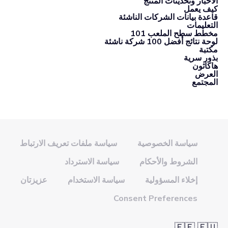
الأخبار وتحديثات المنتج
كيف يعمل
قاعدة بيانات الشركات الناشئة
التعليمات
مخطط سطح الملعب 101
لوحة نتائج أفضل 100 شركة ناشئة
مكتبة
بذور سرية
هاكاثون
العرض
المجتمع
سياسة الخصوصية
سياسة ملفات تعريف الارتباط
الشروط والأحكام
سياسة الاسترداد
إخلاء المسؤولية
سياسة الاستخدام
عزيزتان
Consent Preferences
🇪🇪 🇪🇺