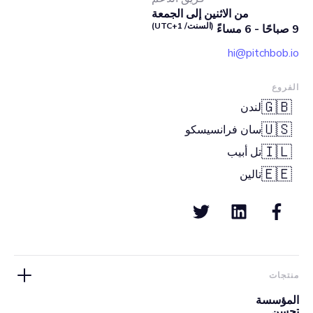
من الاثنين إلى الجمعة
(السنت/ UTC+1)
9 صباحًا - 6 مساءً
hi@pitchbob.io
الفروع
🇬🇧
لندن
🇺🇸
سان فرانسيسكو
🇮🇱
تل أبيب
🇪🇪
تالين
منتجات
المؤسسة
تحسن