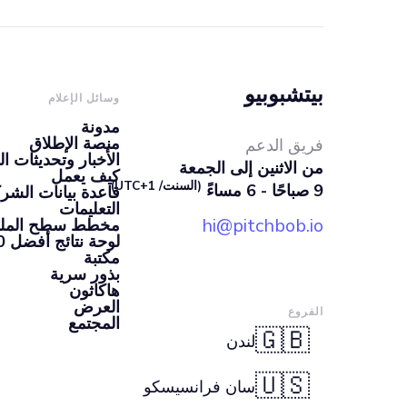
بيتشبوبيو
وسائل الإعلام
مدونة
منصة الإطلاق
فريق الدعم
الأخبار وتحديثات ال
من الاثنين إلى الجمعة
كيف يعمل
(السنت/ UTC+1)
9 صباحًا - 6 مساءً
قاعدة بيانات الشرك
التعليمات
hi@pitchbob.io
مخطط سطح الملعب 
لوحة نتائج أفضل 100 شركة ناشئة
مكتبة
بذور سرية
هاكاثون
العرض
الفروع
المجتمع
🇬🇧
لندن
🇺🇸
سان فرانسيسكو