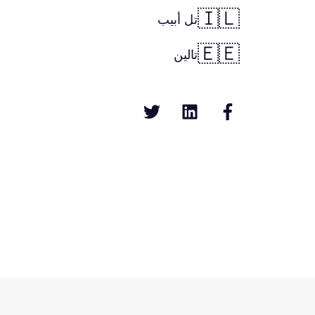
🇮🇱
تل أبيب
🇪🇪
تالين