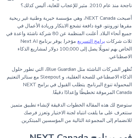
ناجحة منذ عام 2010. مثير للإعجاب للغاية، أليس كذلك؟
أصبحت NEXT Canada، وهي مؤسسة خيرية وطنية غير ربحية
مقرها تورونتو، قوة دافعة تشجع الابتكار وريادة الأعمال في
جميع أنحاء البلاد. أعلنت المنظمة عن 80 شركة ناشئة واعدة في
ثلاث شركات
برامج التسريع
مؤخرا. يوفر برنامج Next AI
الخاص بهم تمويلًا يصل إلى 100,000 دولار لمشاريع الذكاء
الاصطناعي.
تُظهر الشركات الناشئة مثل Blue Guardian، التي تطور حلول
الذكاء الاصطناعي للصحة العقلية، و Sleepout مع ستائر التعتيم
المحمولة تنوع البرنامج. يتطلب القبول في برامج NEXT
Canada المرموقة تخطيطًا وإعدادًا دقيقًا.
ستوضح لك هذه المقالة الخطوات الدقيقة لإنشاء تطبيق متميز.
ستتعرف على ما يلفت انتباه لجنة الاختيار وتعزز فرصك
للانضمام إلى المجموعة التالية من المؤسسين المبتكرين.
فهم برنامج NEXT Canada