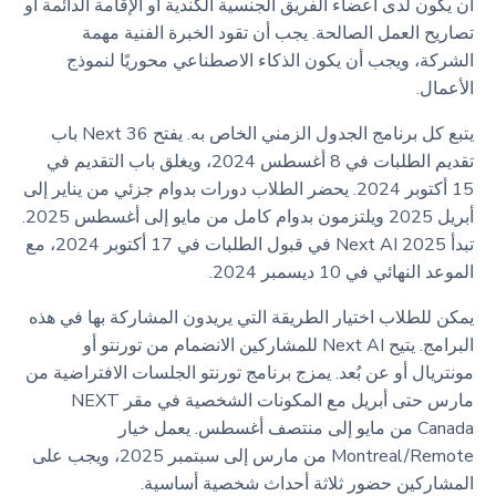
أن يكون لدى أعضاء الفريق الجنسية الكندية أو الإقامة الدائمة أو
تصاريح العمل الصالحة. يجب أن تقود الخبرة الفنية مهمة
الشركة، ويجب أن يكون الذكاء الاصطناعي محوريًا لنموذج
الأعمال.
يتبع كل برنامج الجدول الزمني الخاص به. يفتح Next 36 باب
تقديم الطلبات في 8 أغسطس 2024، ويغلق باب التقديم في
15 أكتوبر 2024. يحضر الطلاب دورات بدوام جزئي من يناير إلى
أبريل 2025 ويلتزمون بدوام كامل من مايو إلى أغسطس 2025.
تبدأ Next AI 2025 في قبول الطلبات في 17 أكتوبر 2024، مع
الموعد النهائي في 10 ديسمبر 2024.
يمكن للطلاب اختيار الطريقة التي يريدون المشاركة بها في هذه
البرامج. يتيح Next AI للمشاركين الانضمام من تورنتو أو
مونتريال أو عن بُعد. يمزج برنامج تورنتو الجلسات الافتراضية من
مارس حتى أبريل مع المكونات الشخصية في مقر NEXT
Canada من مايو إلى منتصف أغسطس. يعمل خيار
Montreal/Remote من مارس إلى سبتمبر 2025، ويجب على
المشاركين حضور ثلاثة أحداث شخصية أساسية.