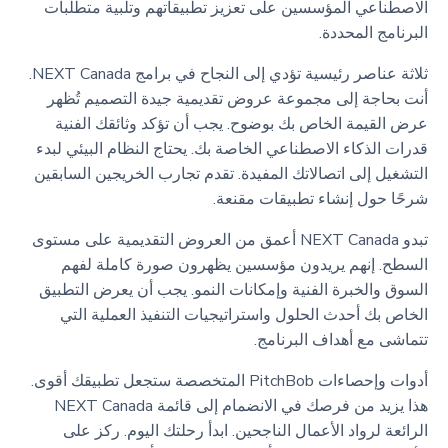
الاصطناعي المؤسسين على تعزيز تطبيقاتهم وتلبية متطلبات
البرنامج المحددة.
ثلاثة عناصر رئيسية تؤدي إلى النجاح في برامج NEXT Canada.
أنت بحاجة إلى مجموعة عروض تقديمية جيدة التصميم تُظهر
عرض القيمة الخاص بك بوضوح. يجب أن تؤكد وثائقك الفنية
قدرات الذكاء الاصطناعي الخاصة بك. يحتاج النظام البيئي لبدء
التشغيل إلى اتصالاتك المفيدة. تقدم تجارب الخريجين السابقين
شرحًا حول إنشاء تطبيقات مقنعة.
تبدو NEXT Canada أعمق من العروض التقديمية على مستوى
السطح. إنهم يريدون مؤسسين يظهرون صورة كاملة لفهم
السوق والخبرة الفنية وإمكانات النمو. يجب أن يعرض التطبيق
الخاص بك أحدث الحلول واستراتيجيات التنفيذ العملية التي
تتماشى مع أهداف البرنامج.
أدوات وإحصاءات PitchBob المتخصصة ستجعل تطبيقك أقوى.
هذا يزيد من فرصك في الانضمام إلى قائمة NEXT Canada
الرائعة لرواد الأعمال الناجحين. ابدأ رحلتك اليوم. ركز على