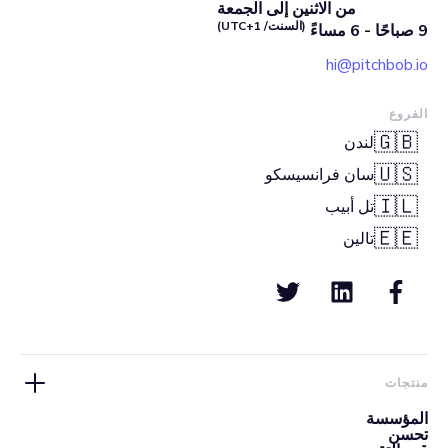
من الاثنين إلى الجمعة
(السنت/ UTC+1)
9 صباحًا - 6 مساءً
hi@pitchbob.io
الفروع
🇬🇧
لندن
🇺🇸
سان فرانسيسكو
🇮🇱
تل أبيب
🇪🇪
تالين
منتجات
المؤسسة
تحسن