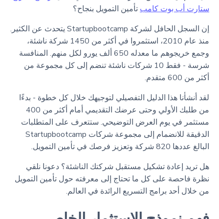
ستارت أب بوت كامب
تأمين التمويل بنجاح؟
إن السجل الحافل لشركة Startupbootcamp يتحدث عن الكثير.
منذ عام 2010، استثمروا في أكثر من 1450 شركة ناشئة،
وجمع خريجوهم ما معدله 650 ألف يورو لكل منهم. المنافسة
شرسة - فقط 10 شركات ناشئة تنضم إلى كل مجموعة من
أكثر من 600 متقدم.
لقد أنشأنا هذا الدليل التفصيلي لتوجيهك خلال كل خطوة - بدءًا
من طلبك الأولي وحتى عرضك التقديمي أمام أكثر من 400
مستثمر في يوم العرض التوضيحي. ستتعرف على المتطلبات
الدقيقة للانضمام إلى مجموعة شركات Startupbootcamp
البالغ عددها 820 شركة وتعزيز فرصك في تأمين التمويل.
هل تريد إعادة تشكيل مستقبل شركتك الناشئة؟ دعونا نلقي
نظرة فاحصة على كل ما تحتاج إلى معرفته حول تأمين التمويل
من خلال أحد برامج التسريع الرائدة في العالم.
فهم نموذج الاستثمار الخاص