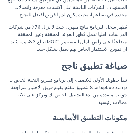
حيث تقبل 1٪ فقط من المتقدمين في البرنامج. يساعد هذا النهج
المستهدف الشركات الناشئة على اكتساب معرفة واتصالات
محددة في صناعتها، بحيث يكون لديها فرص أفضل للنجاح.
يُظهر سجل البرنامج نتائج مبهرة، حيث لا تزال 76٪ من شركات
الدراسات العليا تعمل. تُظهر العوائد المحققة وغير المحققة
مضاعفًا على رأس المال المستثمر (MOIC) يبلغ 8.3، مما يثبت
أن نموذج الاستثمار الخاص بهم يعمل بشكل جيد.
صياغة تطبيق ناجح
تبدأ خطوتك الأولى للانضمام إلى برنامج تسريع النخبة الخاص بـ
Startupbootcamp بتطبيق مقنع. يقوم فريق الاختيار بمراجعة
جوانب متعددة من بدء التشغيل الخاص بك ويركز على ثلاثة
مجالات رئيسية.
مكونات التطبيق الأساسية