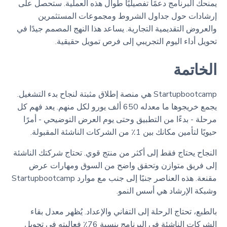
يمنحك البرنامج دعمًا تفصيليًا طوال هذه العملية. ستحصل على
إرشادات حول جداول الشروط ومجموعات المستثمرين
والعروض التقديمية التجارية. يساعد هذا النهج المصمم جيدًا في
تحويل أداء اليوم التجريبي إلى فرص تمويل حقيقية.
الخاتمة
Startupbootcamp هي منصة إطلاق مثبتة لنجاح بدء التشغيل.
يجمع خريجوها ما معدله 650 ألف يورو لكل منهم. يعد فهم كل
مرحلة - بدءًا من التطبيق وحتى يوم العرض التوضيحي - أمرًا
حيويًا لتأمين مكانك بين 1٪ من الشركات الناشئة المقبولة.
النجاح يحتاج فقط إلى أكثر من منتج قوي. تحتاج شركتك الناشئة
إلى فريق متوازن وتحقق واضح من السوق ومهارات عرض
مقنعة. هذه العناصر جنبًا إلى جنب مع موارد Startupbootcamp
وشبكة الإرشاد هي أسس النمو.
بالطبع، تحتاج الرحلة إلى التفاني والإعداد. يُظهر معدل بقاء
الشركات الناشئة في البرنامج بنسبة 76٪ فعاليته في تحويل