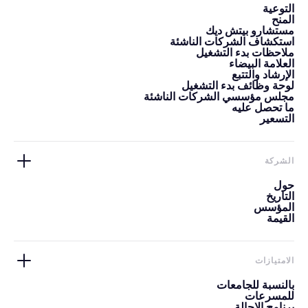
التوعية
المنح
مستشارو بيتش ديك
استكشاف الشركات الناشئة
ملاحظات بدء التشغيل
العلامة البيضاء
الإرشاد والتتبع
لوحة وظائف بدء التشغيل
مجلس مؤسسي الشركات الناشئة
ما تحصل عليه
التسعير
الشركة
حول
التاريخ
المؤسس
القيمة
الامتيازات
بالنسبة للجامعات
للمسرعات
برنامج الإحالة