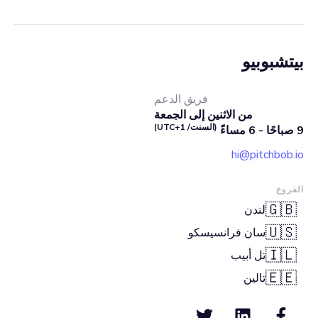
بيتشبوبيو
فريق الدعم
من الاثنين إلى الجمعة
(السنت/ UTC+1)
9 صباحًا - 6 مساءً
hi@pitchbob.io
الفروع
🇬🇧
لندن
🇺🇸
سان فرانسيسكو
🇮🇱
تل أبيب
🇪🇪
تالين