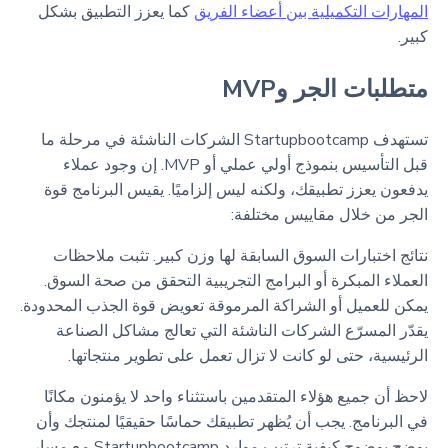
المهارات التكميلية بين أعضاء الفريق
كما يعزز التطبيق بشكل
كبير.
متطلبات الجر وMVP
تستهدف Startupbootcamp الشركات الناشئة في مرحلة ما
قبل التأسيس بنموذج أولي عملي أو MVP. إن وجود عملاء
يدفعون يعزز تطبيقك، ولكنه ليس إلزاميًا. يقيس البرنامج قوة
الجر من خلال مقاييس مختلفة:
نتائج اختبارات السوق السابقة لها وزن كبير. تثبت ملاحظات
العملاء المبكرة أو البرامج التجريبية التحقق من صحة السوق.
يمكن للعميل أو الشراكة المرموقة تعويض قوة الجذب المحدودة.
يقدّر المسرّع الشركات الناشئة التي تعالج مشاكل الصناعة
الرئيسية، حتى لو كانت لا تزال تعمل على تطوير منتجاتها.
لاحظ أن جميع هؤلاء المتقدمين باستثناء واحد لا يؤمنون مكانًا
في البرنامج. يجب أن يُظهر تطبيقك حماسًا حقيقيًا لمنتجك وأن
يوضح بوضوح كيفية ترتيب موارد Startupbootcamp مع مسار