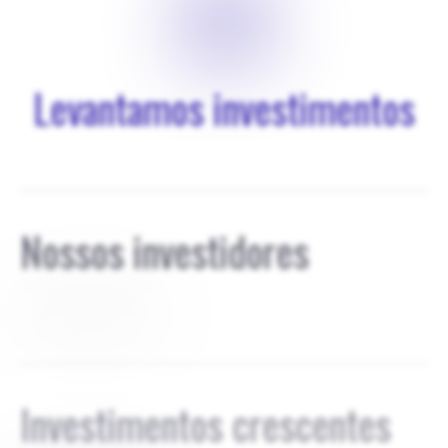
$
0
Levantamos investimentos
Nossos investidores
Até agora ninguém
Investimentos crescentes