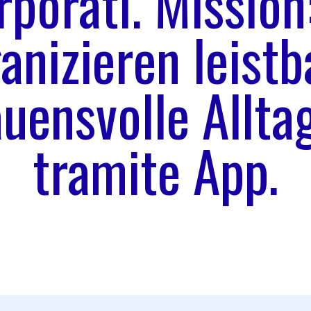
rporati. Mission
anizieren leistb
uensvolle Alltag
tramite App.