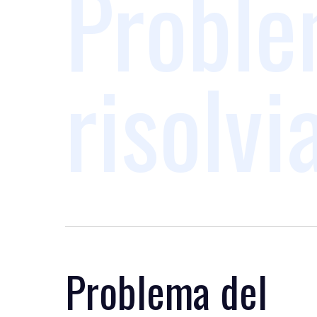
Proble
risolv
Problema del