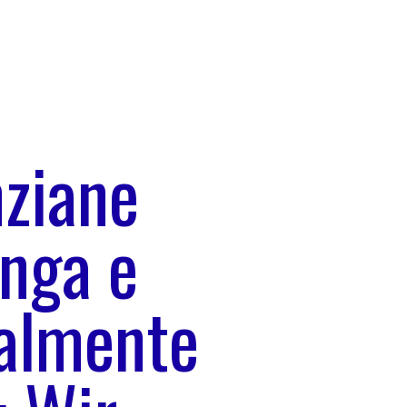
nziane
unga e
ialmente