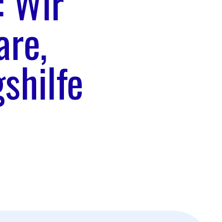
: Wir
are,
shilfe