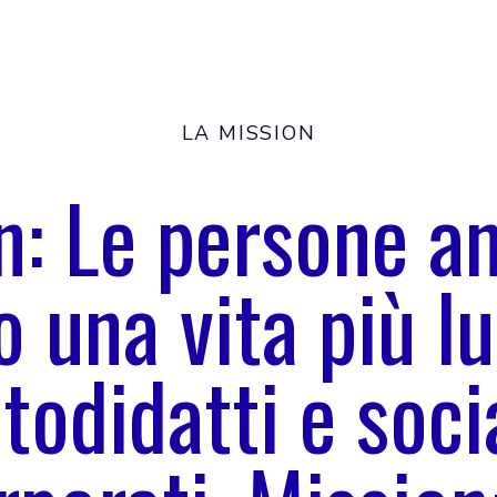
LA MISSION
n: Le persone a
 una vita più l
todidatti e soc