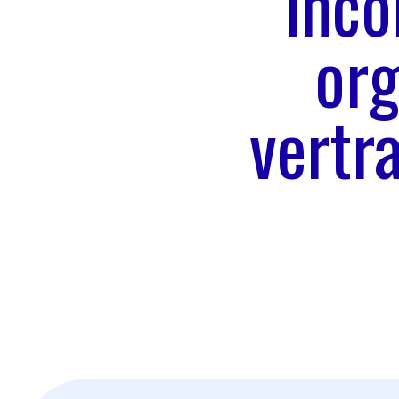
inco
org
vertra