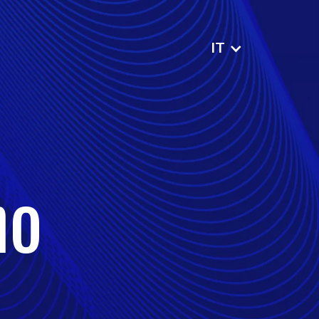
IT
no