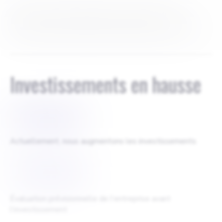
Fondateur : 54 % Consortium : 10 %, Brown 2 %,
Witcombe 2 %, Wakley 2 %, Kamper 2 %, autres 30 %
Investissements en hausse
$
100 000
Actuellement, nous augmentons les investissements
$
4700000
Évaluation prévisionnelle de l'entreprise avant
l'investissement