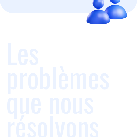
Les
problèmes
que nous
résolvons