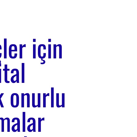
ler için
tal
 onurlu
şmalar