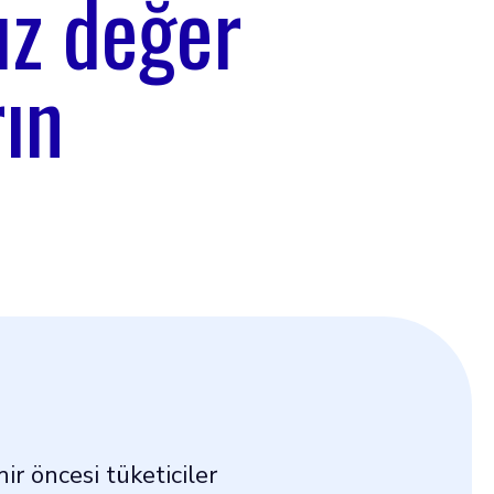
ız değer
rın
hir öncesi tüketiciler