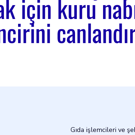
k için kuru nab
ncirini canlandı
Gıda işlemcileri ve şe