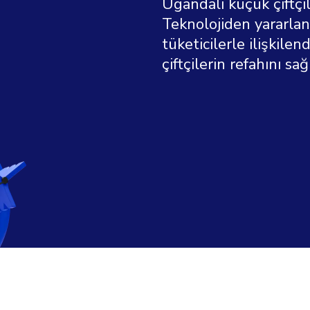
Ugandalı küçük çiftçil
Teknolojiden yararlanar
tüketicilerle ilişkile
çiftçilerin refahını sağ