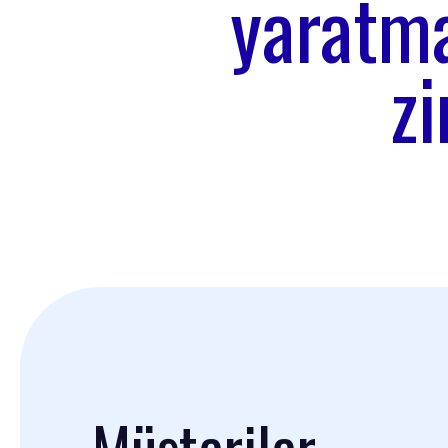
yaratma
zi
Müşteriler