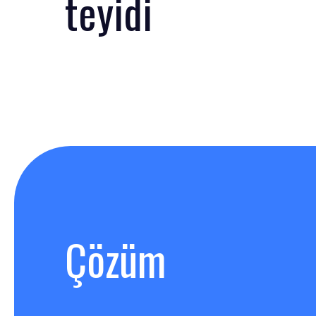
teyidi
Çözüm