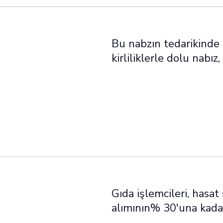
Bu nabzın tedarikinde z
kirliliklerle dolu nabı
Gıda işlemcileri, hasat
alımının% 30'una kadar