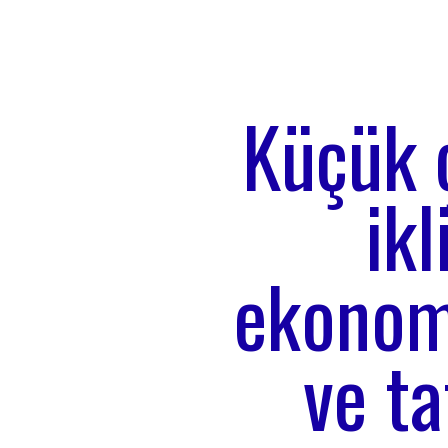
Küçük ç
ik
ekonom
ve ta