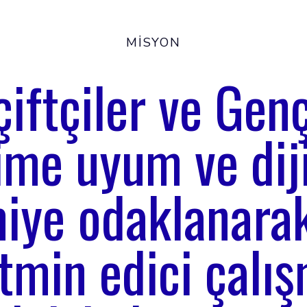
MISYON
iftçiler ve Genç
lime uyum ve diji
iye odaklanarak
tmin edici çalı