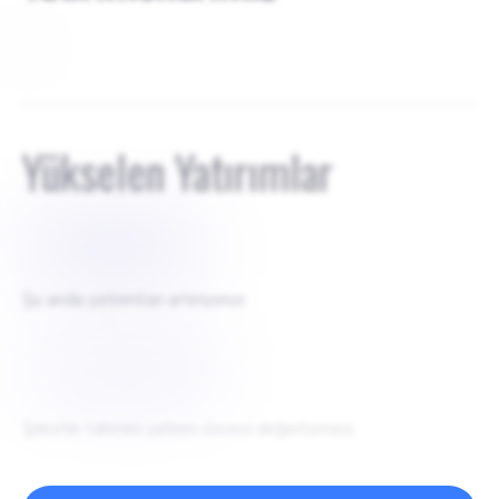
0
Yükselen Yatırımlar
$
1000000
Şu anda yatırımları artırıyoruz
$
10000000
Şirketin tahmini yatırım öncesi değerlemesi