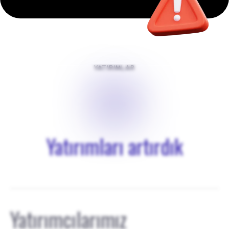
YATIRIMLAR
$
0
Yatırımları artırdık
Yatırımcılarımız