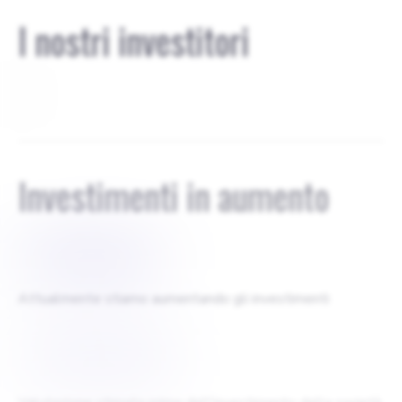
I nostri investitori
0
Investimenti in aumento
$
1000000
Attualmente stiamo aumentando gli investimenti
$
10000000