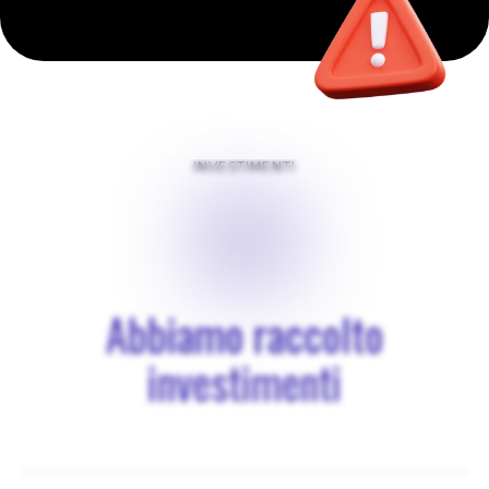
INVESTIMENTI
$
0
Abbiamo raccolto
investimenti