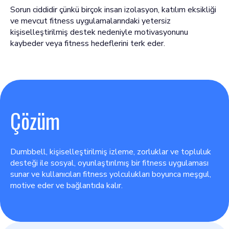
Sorun ciddidir çünkü birçok insan izolasyon, katılım eksikliği
ve mevcut fitness uygulamalarındaki yetersiz
kişiselleştirilmiş destek nedeniyle motivasyonunu
kaybeder veya fitness hedeflerini terk eder.
Çözüm
Dumbbell, kişiselleştirilmiş izleme, zorluklar ve topluluk
desteği ile sosyal, oyunlaştırılmış bir fitness uygulaması
sunar ve kullanıcıları fitness yolculukları boyunca meşgul,
motive eder ve bağlantıda kalır.