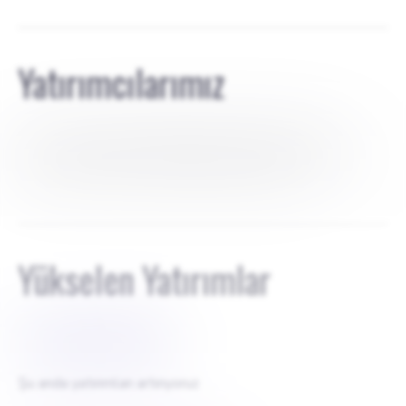
Yatırımcılarımız
Proje şu anda kişisel birikimlerimi kullanarak, harici
yatırımcıların dahil olmadığı şekilde kendi kendini finanse
ediyor ve şirketin %100 mülkiyetini koruyorum.
Yükselen Yatırımlar
$
200.000$
Şu anda yatırımları artırıyoruz