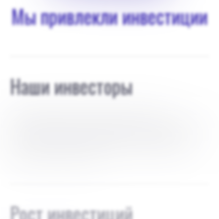
Мы привлекли инвестиции
Наши инвесторы
Текущие инвестиции поступают из моих
сбережений, и мне нужно довести проект до такой
степени, чтобы семья и друзья могли поддержать
меня, после чего я буду искать бизнес-ангелов и
венчурных инвесторов.
Рост инвестиций