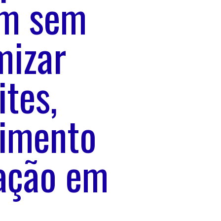
em sem
mizar
tes,
cimento
zação em