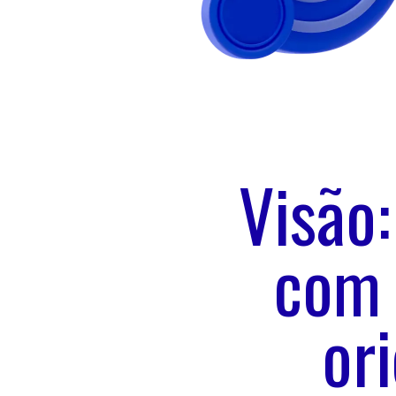
Visão
com 
or