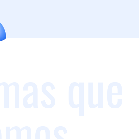
mas que
emos