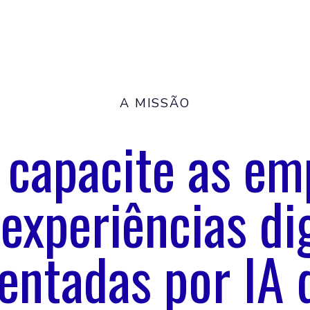
A MISSÃO
: capacite as em
experiências dig
ientadas por IA 