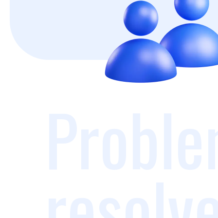
Proble
resolv