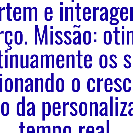
rtem e interag
rço. Missão: oti
tinuamente os si
ionando o cres
o da personali
tempo real.