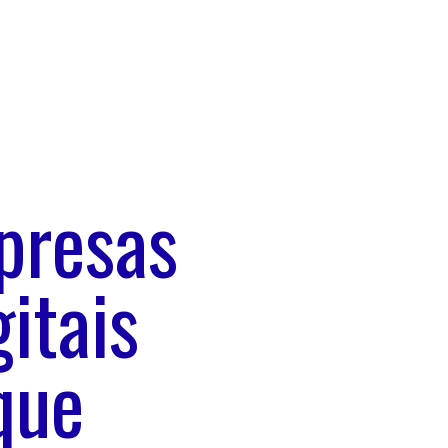
presas
itais
que