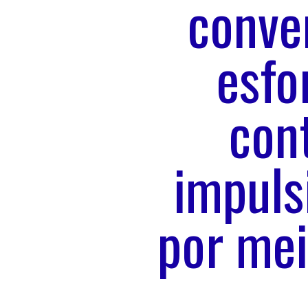
conve
esfo
con
impuls
por mei