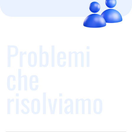
Problemi
che
risolviamo