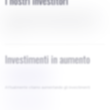
I nostri investitori
Gli investitori della nostra startup includono un mix di
angel investor e società di venture capital, ognuna delle
quali apporta le proprie risorse per guidare la nostra
crescita.
Investimenti in aumento
$
20000000
Attualmente stiamo aumentando gli investimenti
$
54000000