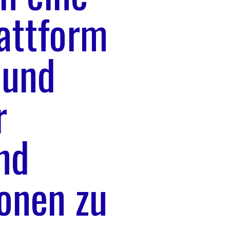
lattform
 und
r
nd
onen zu