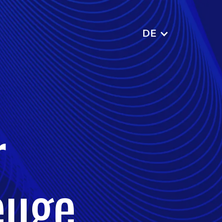
DE
r
euge