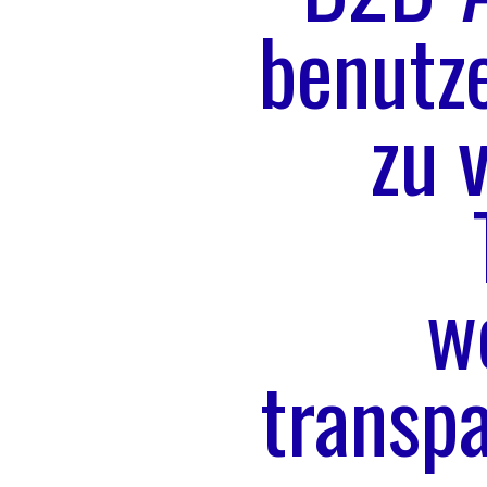
benutze
zu 
w
transp