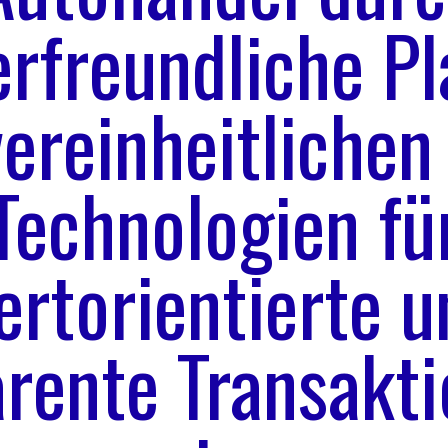
rfreundliche P
vereinheitlichen
Technologien fü
ertorientierte u
arente Transakti