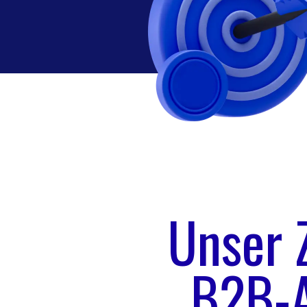
Unser Z
B2B-A