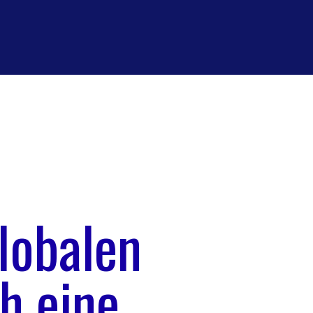
globalen
h eine