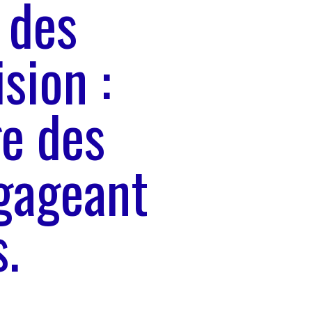
 des
sion :
ge des
gageant
.