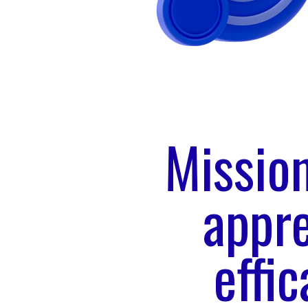
Mission
appre
effi