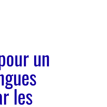
 pour un
angues
r les