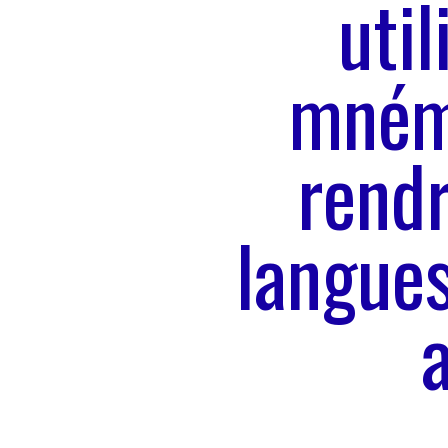
uti
mnémo
rendr
langue