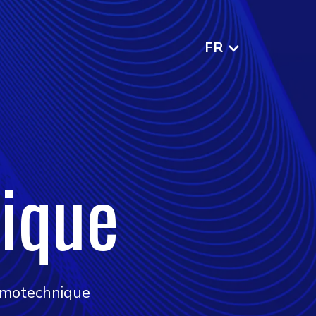
FR
ique
némotechnique