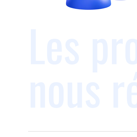
Les pr
nous r