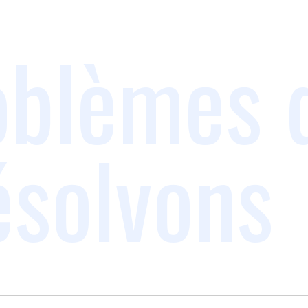
oblèmes 
ésolvons