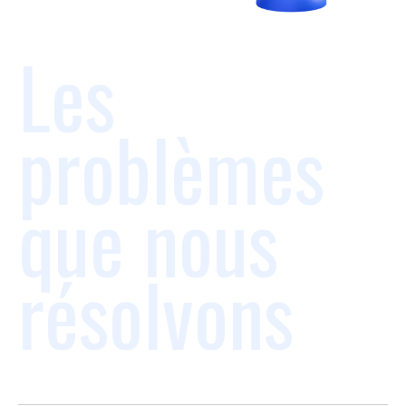
Les
problèmes
que nous
résolvons