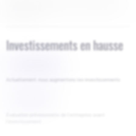
Il n'y a pas d'investisseurs actuels car l'entreprise a été
lancée à ce jour.
Investissements en hausse
$
2 000 000
Actuellement, nous augmentons les investissements
$
2534360
Évaluation prévisionnelle de l'entreprise avant
l'investissement