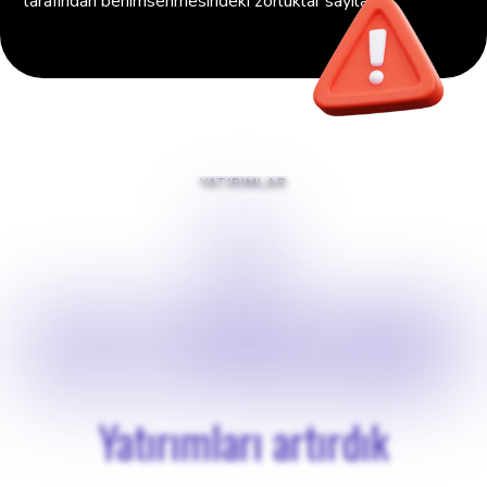
tarafından benimsenmesindeki zorluklar sayılabilir.
YATIRIMLAR
$
US $100,000
Yatırımları artırdık