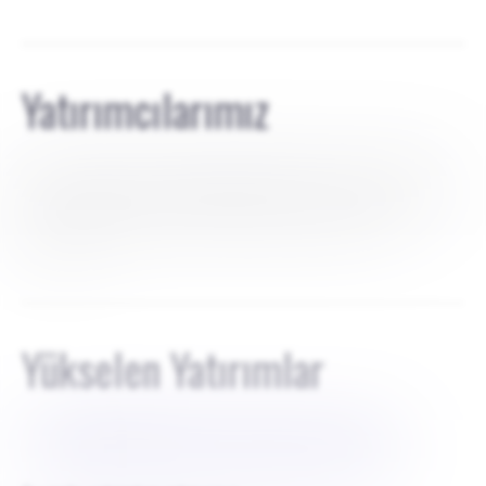
Yatırımcılarımız
Girişimimiz %100 kendi kendini finanse ediyor. Çoğunluk
payım %75, kurucu ortağımın %10 hissesi var ve kalan öz
sermaye aile üyeleri ve çalışan teşvikleri arasında
bölünüyor.
Yükselen Yatırımlar
$
1000000 ABD DOLARI