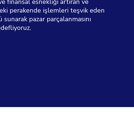
k ve finansal esnekliği artıran ve
teki perakende işlemleri teşvik eden
 sunarak pazar parçalanmasını
defliyoruz.