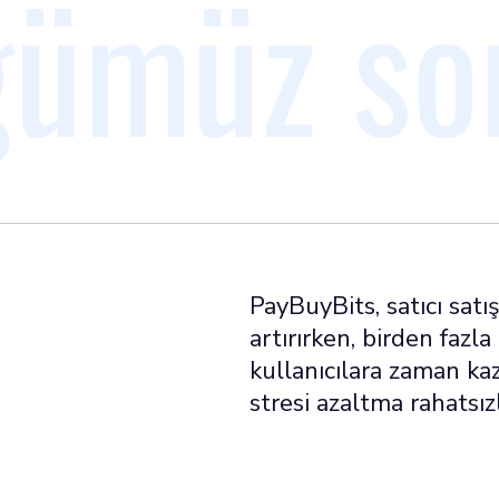
ümüz so
PayBuyBits, satıcı satı
artırırken, birden faz
kullanıcılara zaman ka
stresi azaltma rahatsızl