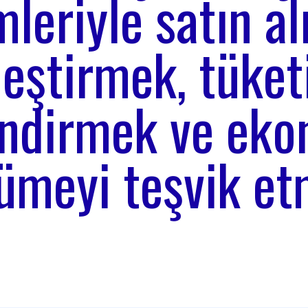
leriyle satın al
leştirmek, tüketi
endirmek ve eko
ümeyi teşvik et