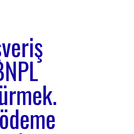
şveriş
 BNPL
türmek.
ş ödeme