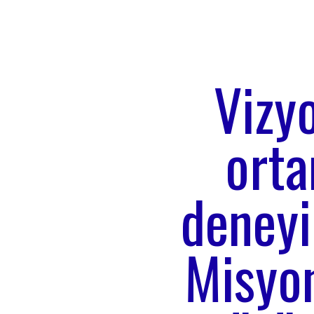
Vizyo
orta
deneyi
Misyon