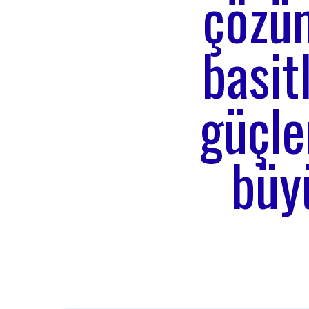
çözüm
basit
güçl
büy