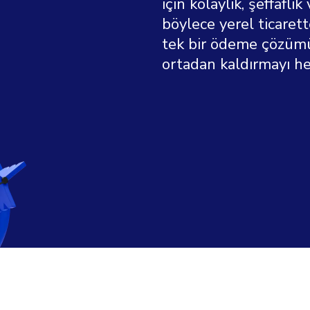
için kolaylık, şeffaflı
böylece yerel ticaret
tek bir ödeme çözümü
ortadan kaldırmayı he