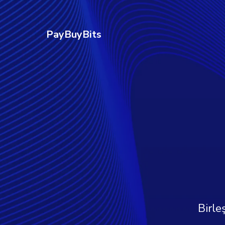
PayBuyBits
Birle