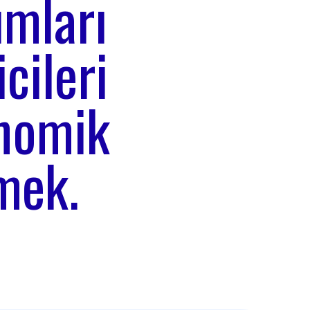
ımları
cileri
nomik
mek.