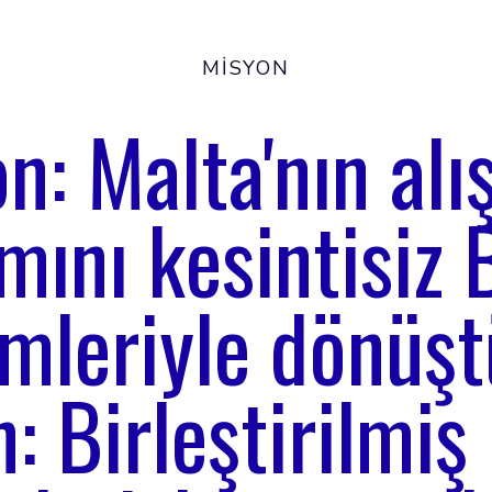
MISYON
n: Malta'nın alı
mını kesintisiz
mleriyle dönüş
: Birleştirilmi