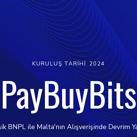
KURULUŞ TARIHI
2024
PayBuyBits
şik BNPL ile Malta'nın Alışverişinde Devrim Y