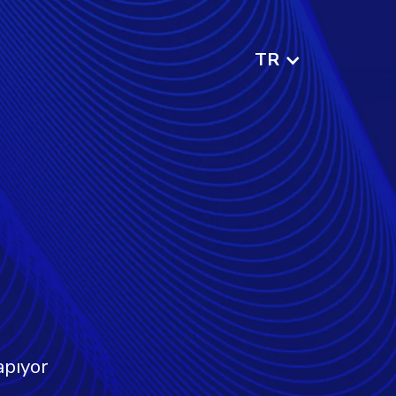
TR
apıyor