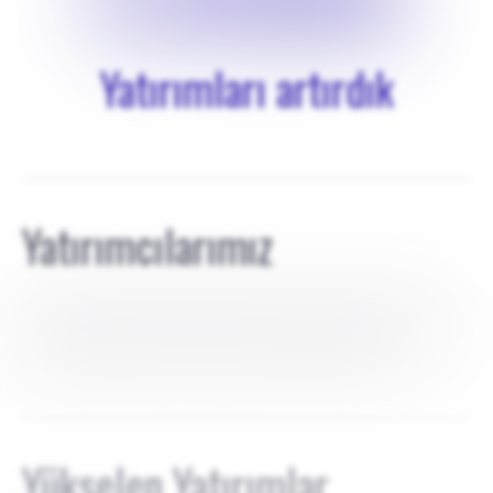
Yatırımları artırdık
Yatırımcılarımız
şu anda kurucu tarafından finanse edilmektedir ve harici
yatırımcıları yoktur. Tüm öz sermaye kurucu ekibe aittir; bu
aşamada yatırımcılara dış hisse ihraç edilmemiştir.
Yükselen Yatırımlar