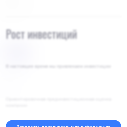
никто
Рост инвестиций
$
100
В настоящее время мы привлекаем инвестиции
$
Ориентировочная прединвестиционная оценка
компании