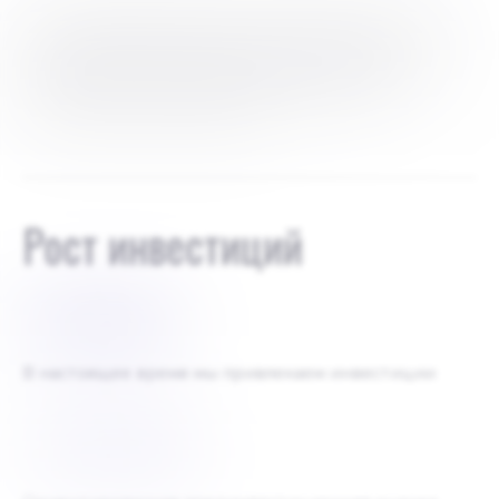
В настоящее время у нас нет внешних инвесторов.
Команда основателей владеет 100% акций и
планирует провести предварительный раунд для
привлечения стратегических инвесторов и
технического соучредителя.
Рост инвестиций
$
500000
В настоящее время мы привлекаем инвестиции
$
3500000