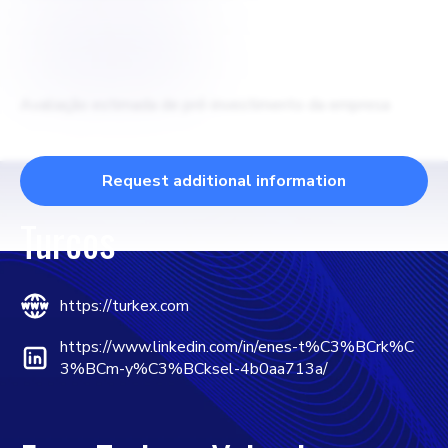
$
45000000
Avaliação estimada de pré-investimento da empresa
Request additional information
Turcos
https://turkex.com
https://www.linkedin.com/in/enes-t%C3%BCrk%C
3%BCm-y%C3%BCksel-4b0aa713a/