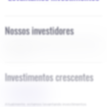
Nossos investidores
A Turkcorp é um dos principais investidores com 100% de
todas as ações.
Investimentos crescentes
$
1.500.000
Atualmente, estamos levantando investimentos