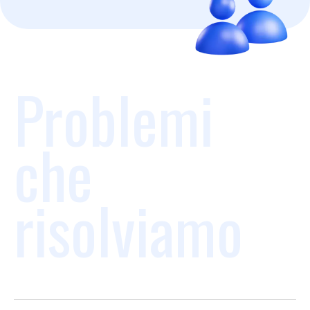
Problemi
che
risolviamo