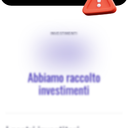
INVESTIMENTI
$
200
Abbiamo raccolto
investimenti