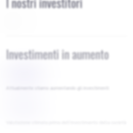
I nostri investitori
Solo io
Investimenti in aumento
$
20000
Attualmente stiamo aumentando gli investimenti
$
50000
Valutazione stimata prima dell'investimento della società