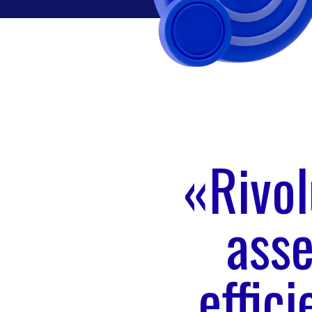
«Rivol
asse
effic