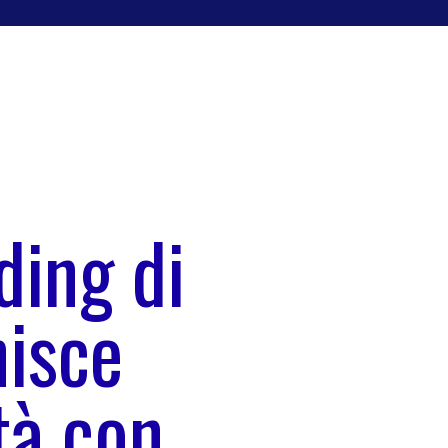
ding di
nisce
tà con