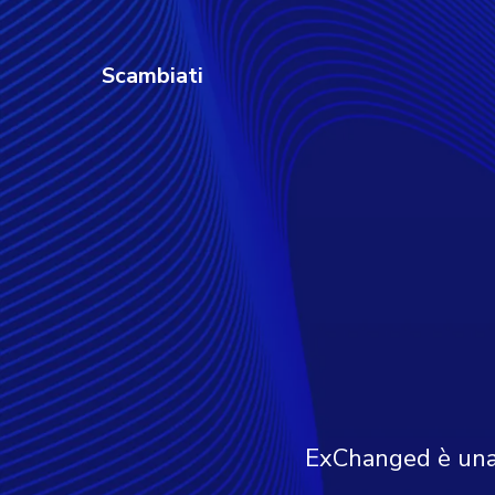
Scambiati
ExChanged è una p