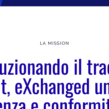
LA MISSION
uzionando il tra
t, eXchanged u
ienza e conformi