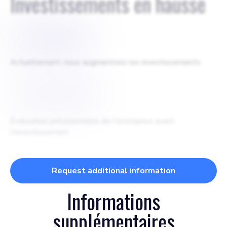
Investissements en hausse
$
3000000
Actuellement, nous augmentons les investissements
$
50000000
Évaluation prévisionnelle de l'entreprise avant
l'investissement
Request additional information
Informations
supplémentaires