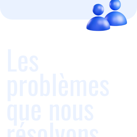
Les
problèmes
que nous
résolvons