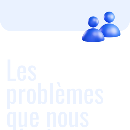
Les
problèmes
que nous