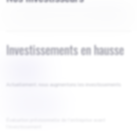
Aucun investisseur à ce stade. Je suis en train de démarrer
Investissements en hausse
$
50000
Actuellement, nous augmentons les investissements
$
10000000
Évaluation prévisionnelle de l'entreprise avant
l'investissement