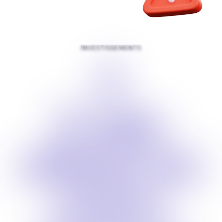
INVESTISSEMENTS
$
0, nous
utilisons nos
propres