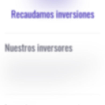
Recaudamos inversiones
Nuestros inversores
Aún no tenemos inversores en renta variable. Turbiini nos
concedió una subvención de 1000 euros (no dilutiva), que
aún no hemos utilizado. La propiedad recae en su
totalidad en los tres cofundadores en virtud de un
acuerdo de adquisición de derechos.