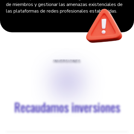
de miembros y gestionar las amenazas existenciales de
las plataformas de redes profesionales establecidas.
INVERSIONES
$
0
Recaudamos inversiones