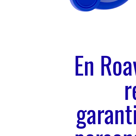
En Roav
r
garant