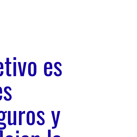
etivo es
es
guros y