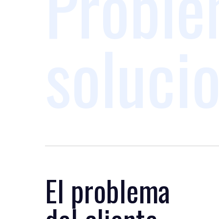
Proble
soluci
El problema