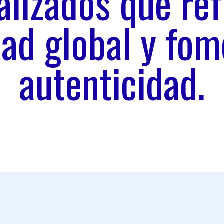
lizados que ref
dad global y fom
autenticidad.