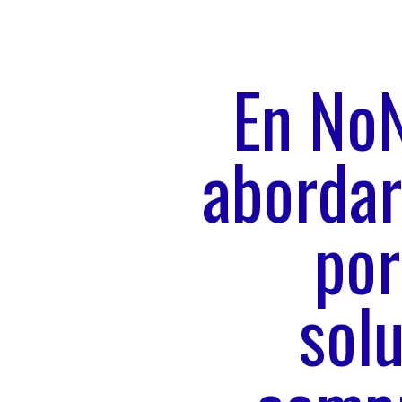
En NoN
abordar
por
sol