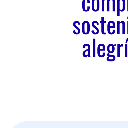
compr
sosten
alegrí