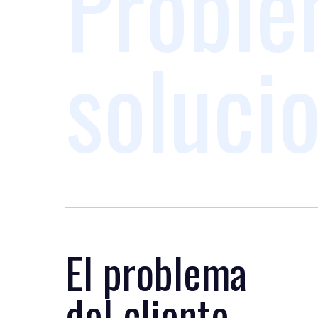
Proble
soluci
El problema
del cliente