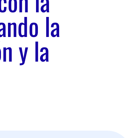
con la
ando la
ón y la