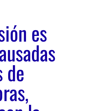
sión es
causadas
s de
ras,