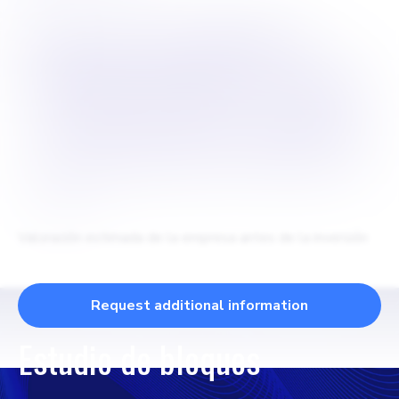
$
5 veces sus ingresos
anuales durante su ronda
de financiación, y nuestra
startup gana 200 000$ al
año,
Valoración estimada de la empresa antes de la inversión
Request additional information
Estudio de bloques