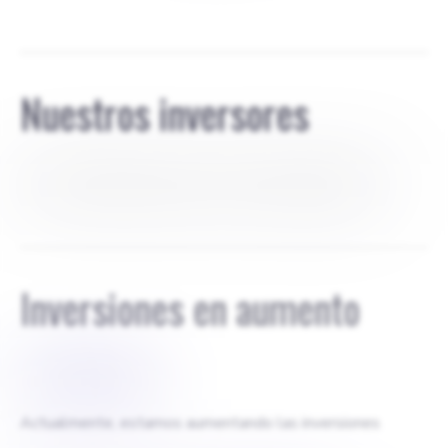
Nuestros inversores
Amigos y familiares: Estos inversores iniciales suelen
tener una relación personal con los emprendedores.
Inversiones en aumento
$
100 MIL
Actualmente, estamos aumentando las inversiones