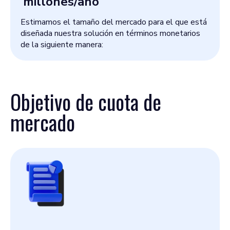
es de ~ 564 000 habitantes, con
millones/año
un ~ 23% menores de 18 años.
Estimamos el tamaño del mercado para el que está
diseñada nuestra solución en términos monetarios
de la siguiente manera:
Objetivo de cuota de
mercado