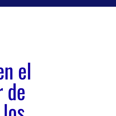
en el
r de
 los