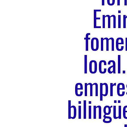
Emir
fomen
local
empre
bilingü