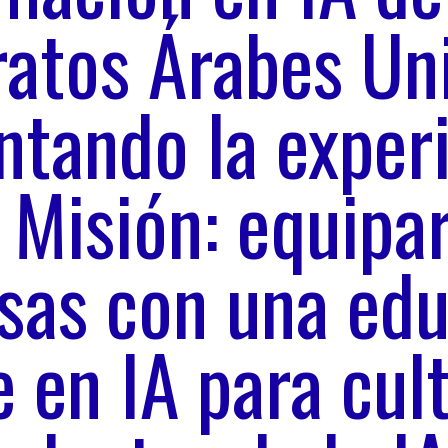
atos Árabes Un
tando la exper
. Misión: equipar
sas con una edu
e en IA para cult