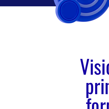
Visi
pri
for