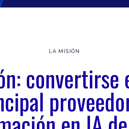
LA MISIÓN
ón: convertirse 
ncipal proveedo
mación en IA de