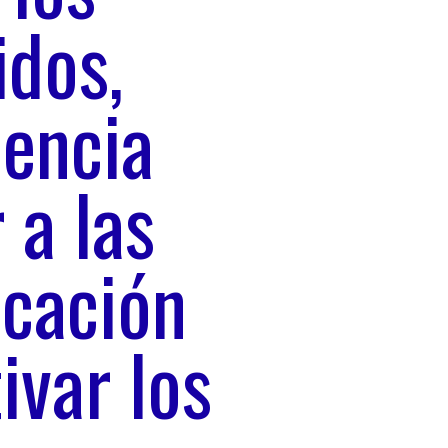
idos,
iencia
 a las
cación
ivar los