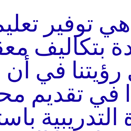
هي توفير تعلي
ة بتكاليف معق
 رؤيتنا في أن 
ًا في تقديم مح
 التدريبية باس