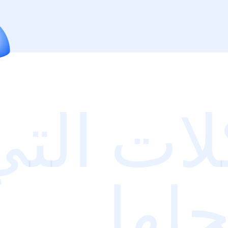
ات التي
لها