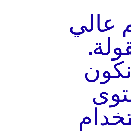
م عالي
ولة.
نكون
توى
تخدام