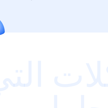
ات التي
لها