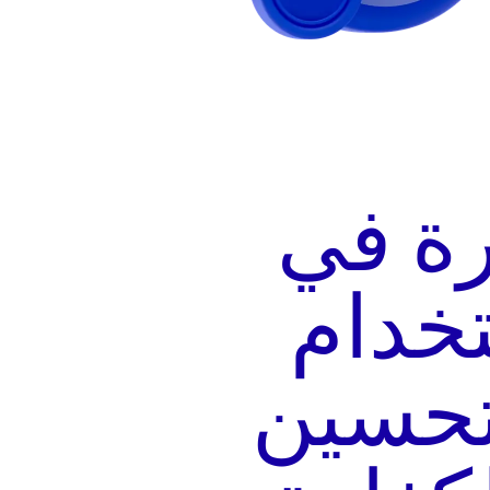
رة في
خدام
تحسين