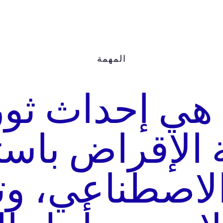
المهمة
 هي إحداث ثو
 الإقراض باست
 الاصطناعي، و